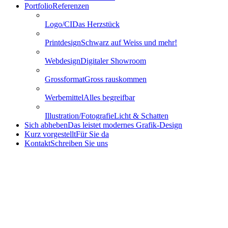
Portfolio
Referenzen
Logo/CI
Das Herzstück
Printdesign
Schwarz auf Weiss und mehr!
Webdesign
Digitaler Showroom
Grossformat
Gross rauskommen
Werbemittel
Alles begreifbar
Illustration/Fotografie
Licht & Schatten
Sich abheben
Das leistet modernes Grafik-Design
Kurz vorgestellt
Für Sie da
Kontakt
Schreiben Sie uns