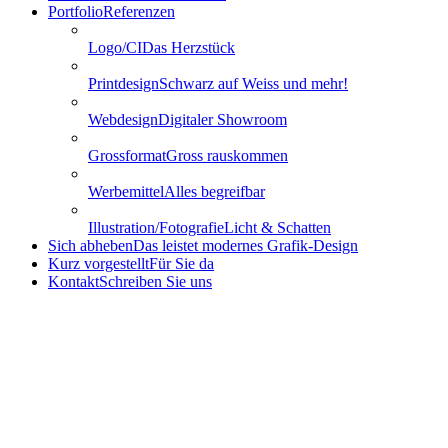
Portfolio
Referenzen
Logo/CI
Das Herzstück
Printdesign
Schwarz auf Weiss und mehr!
Webdesign
Digitaler Showroom
Grossformat
Gross rauskommen
Werbemittel
Alles begreifbar
Illustration/Fotografie
Licht & Schatten
Sich abheben
Das leistet modernes Grafik-Design
Kurz vorgestellt
Für Sie da
Kontakt
Schreiben Sie uns