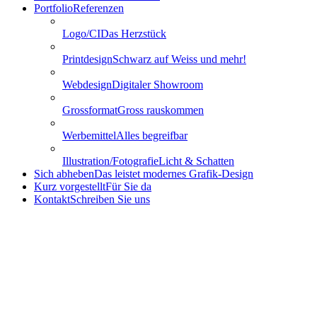
Portfolio
Referenzen
Logo/CI
Das Herzstück
Printdesign
Schwarz auf Weiss und mehr!
Webdesign
Digitaler Showroom
Grossformat
Gross rauskommen
Werbemittel
Alles begreifbar
Illustration/Fotografie
Licht & Schatten
Sich abheben
Das leistet modernes Grafik-Design
Kurz vorgestellt
Für Sie da
Kontakt
Schreiben Sie uns